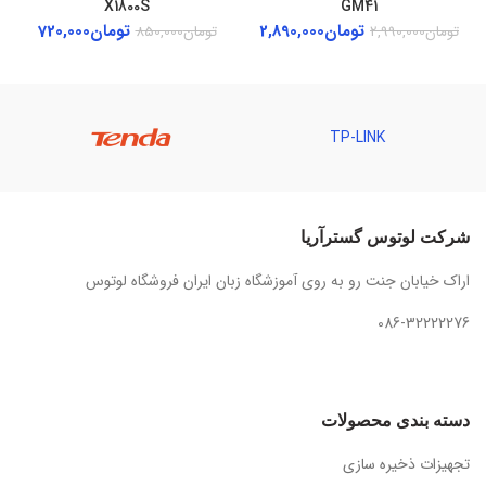
X1800S
GM41
Current
Original
Current
تومان
2,890,000
تومان
720,000
تومان
2,990,000
تومان
850,000
price
price
price
is:
was:
is:
تومان2,890,000.
تومان850,000.
تومان720,000.
TP-LINK
شرکت لوتوس گسترآریا
اراک خیابان جنت رو به روی آموزشگاه زبان ایران فروشگاه لوتوس
086-32222276
دسته بندی محصولات
تجهیزات ذخیره سازی