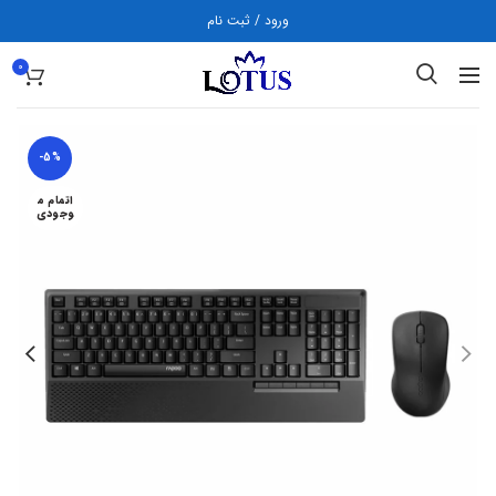
ورود / ثبت نام
0
-5%
اتمام م
وجودی