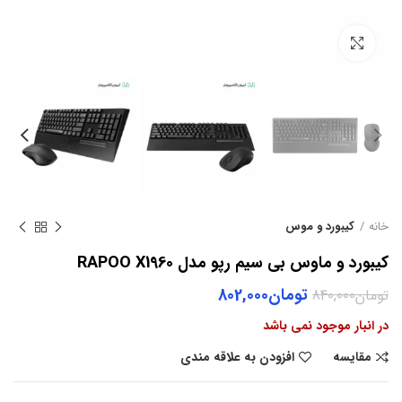
بزرگنمایی تصویر
خانه
کیبورد و موس
کیبورد و ماوس بی سیم رپو مدل RAPOO X1960
Current
Original
تومان
802,000
تومان
840,000
price
price
در انبار موجود نمی باشد
is:
was:
تومان840,000.
تومان802,000.
مقایسه
افزودن به علاقه مندی