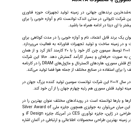
) یکی از شناخته‌شده‌ترین برندهای جهانی در زمینه تولید تجهیزات حوزه فناوری
ین شرکت تایوانی در مدتی اندک توانست نام و آوازه خوبی را برای
شتر با ای دیتا در ادامه همراه ما باشید.
ان یک برند قابل اعتماد، نام و آوازه خوبی را در مدت کوتاهی برای
 در زمینه ساخت و تولید تجهیزات فناورانه به فعالیت می‌پردازد.
خوب است بدانید این شرکت در سال 2001 توسط سیمون چن کار خود را با 20 کارمند آغاز کرد و از همان
ون به صورت حرفه‌ای و بسیار کارآمد گسترش دهد. حالا این شرکت
بزرگ، تولید انواع کارت‌های حافظه، انواع فلش مموری، هاردهای اکسترنال و ماژول‌های DRAM را در کارنامه
را برای استفاده در صنایع مختلف از جمله هوا فضا تولید می‌کند.
در این راستا خوب است اشاره کنیم که در سال 2007 این شرکت توانست سومین تولید کننده بزرگ جهان در
ارها و بارها توانسته است در رویدادهای مختلف عنوان بهترین را در
طراحی و کیفیت از آن خود کند که در این میان می‌توان به جوایزی همچون جایزه ملی Silver Award of
Excellence در تایوان، جایزه بهترین طراحی در ژاپن، جایزه نوآوری CES در آمریکا، جایزه iF Design و
ه بین المللی رد دات (Red Dot) در زمینه بهترین طراحی محصولات اطلاعاتی و ارتباطی در آلمان اشاره