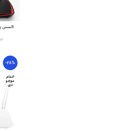
تو
-28%
اتمام
موجو
دی