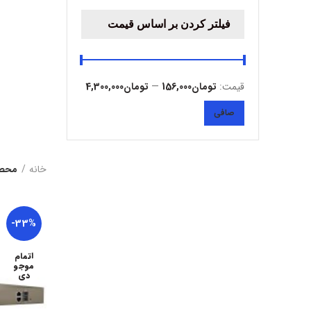
فیلتر کردن بر اساس قیمت
قيمت:
تومان156,000
—
تومان4,300,000
حداقل
حداكثر
صافی
قیمت
قيمت
خانه
محصو
-33%
اتمام
موجو
دی