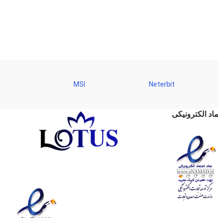
is:
was:
is:
تومان1,495,000.
تومان2,150,000.
تومان1,830,000.
MSI
Neterbit
ماد الکترونیکی