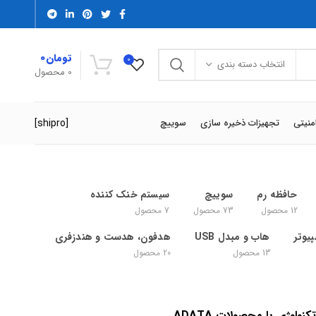
تومان
0
0
انتخاب دسته بندی
0
محصول
[shipro]
منیتی
تجهیزات ذخیره سازی
سوییچ
حافظه رم
سوییچ
سیستم خنک کننده
12
محصول
73
محصول
7
محصول
یوتر
هاب و مبدل USB
هدفون، هدست و هندزفری
13
محصول
20
محصول
نولوژی با محصولات ADATA