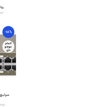
روتر F3 بی‌سیم s
توم
-18%
اتمام
موجو
دی
توما