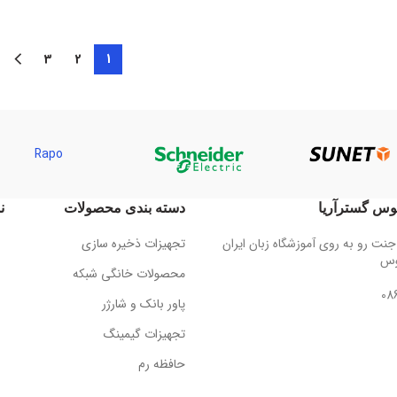
price
price
was:
is:
was:
تومان1,748,000.
تومان3,800,000.
تومان3,100,000.
3
2
1
Rapo
س گسترآریا
دسته بندی محصولات
ن
جنت رو به روی آموزشگاه زبان ایران
تجهیزات ذخیره سازی
وس
محصولات خانگی شبکه
08
پاور بانک و شارژر
تجهیزات گیمینگ
حافظه رم