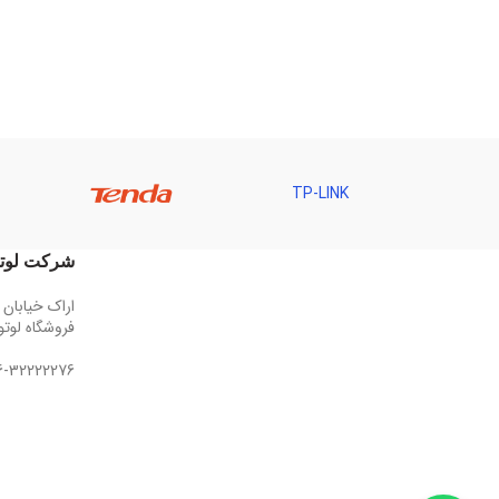
TP-LINK
Hi
شرکت لوتو
اراک خیابان 
فروشگاه لوت
6-32222276