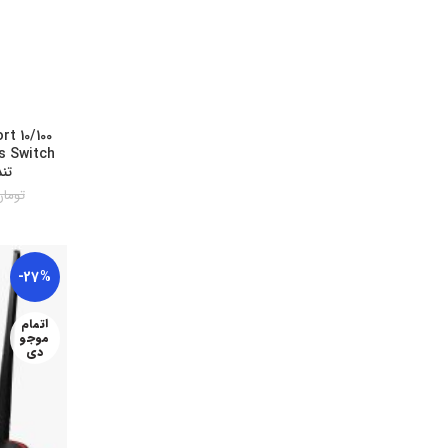
t 10/100
تندا م
توما
-27%
اتمام
موجو
دی