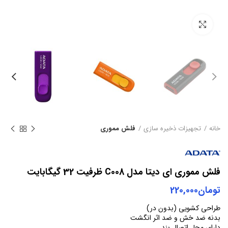
بزرگنمایی تصویر
خانه
تجهیزات ذخیره سازی
فلش مموری
فلش مموری ای دیتا مدل C008 ظرفیت 32 گیگابایت
تومان
220,000
طراحی کشویی (بدون در)
بدنه ضد خش و ضد اثر انگشت
دارای محل اتصال بند