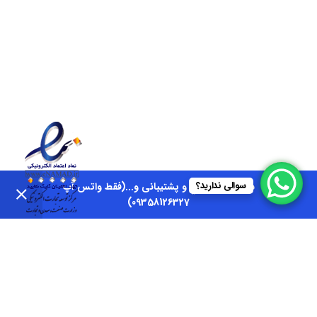
سوالی ندارید؟
شماره هماهنگي و پشتیبانی و...(فقط واتس آپ
09358126327)