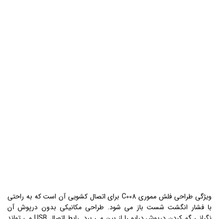
ویژگی طراحی فلش مموری C008 برای اتصال کشویی آن است که به راحتی
با فشار انگشت شست باز می شود. طراحی مکانیکی بدون درپوش آن
نگرانی گم کردن درپوش درایو را از بین می برد. رابط اتصال USB می تواند