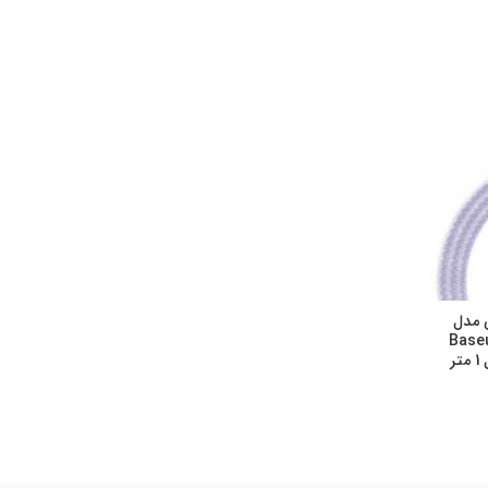
س مدل
Base