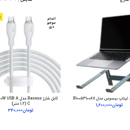
اتمام
موجو
دی
پتاپ بیسوس مدل B10053100811
C (1.2 متر)
تومان
1,600,000
تومان
340,000