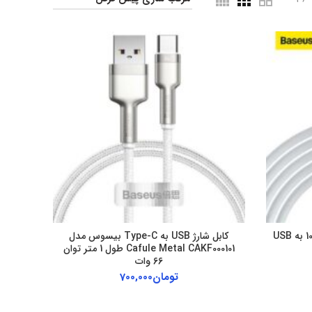
کابل شارژ Baseus مدل 100W USB A به USB
کابل شارژ USB به Type-C بیسوس مدل
Cafule Metal CAKF000101 طول 1 متر توان
66 وات
تومان
700,000