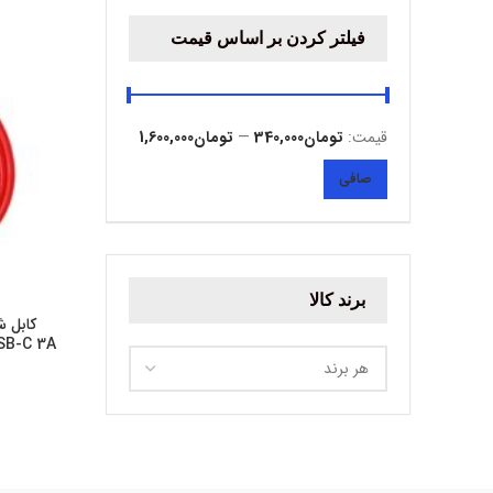
فیلتر کردن بر اساس قیمت
قيمت:
تومان340,000
—
تومان1,600,000
حداقل
حداكثر
صافی
قیمت
قيمت
برند کالا
کابل ش
هر برند