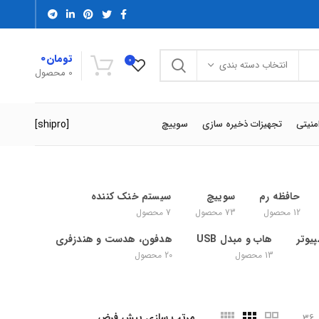
تومان
0
0
انتخاب دسته بندی
0
محصول
[shipro]
منیتی
تجهیزات ذخیره سازی
سوییچ
حافظه رم
سوییچ
سیستم خنک کننده
12
محصول
73
محصول
7
محصول
یوتر
هاب و مبدل USB
هدفون، هدست و هندزفری
13
محصول
20
محصول
36